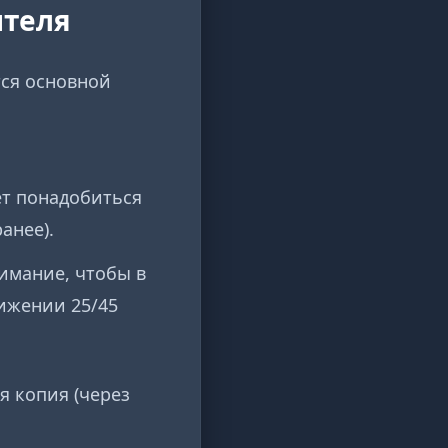
ителя
тся основной
ет понадобиться
анее).
нимание, чтобы в
ижении 25/45
я копия (через