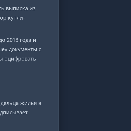
ь выписка из
ор купли-
о 2013 года и
ые» документы с
бы оцифровать
адельца жилья в
одписывает