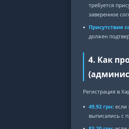
требуется прис
заверенное сог
Присутствие с
должен подтвер
4. Как пр
(админис
Регистрация в Ха
49,92 грн:
если 
выписались с п
83,20 грн:
если 