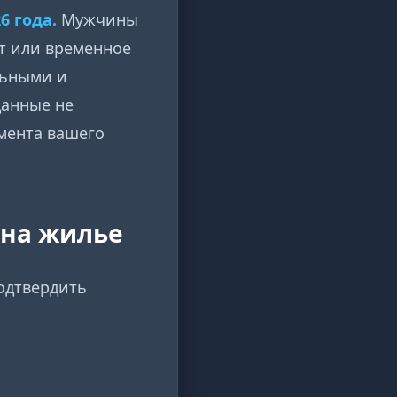
6 года.
Мужчины
ет или временное
льными и
данные не
мента вашего
 на жилье
подтвердить