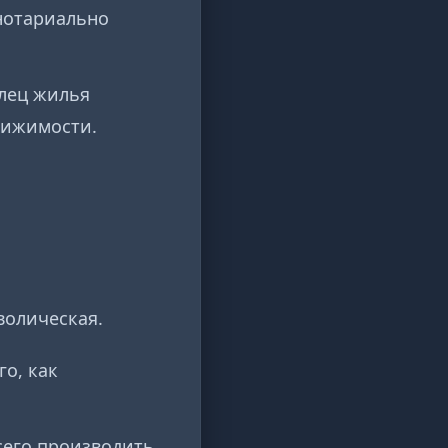
 нотариально
лец жилья
вижимости.
волическая.
го, как
сего производить