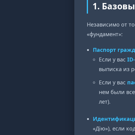
1. Базов
Независимо от то
«фундамент»:
Паспорт граж
Если у вас
ID
выписка из р
Если у вас
па
нем были все
лет).
Идентификаци
«Дію»), если ко