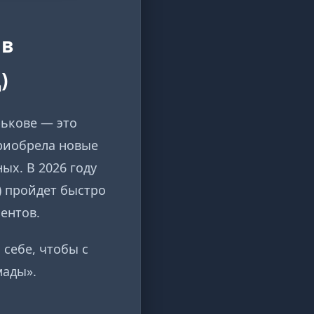
 в
)
рькове — это
приобрела новые
ых. В 2026 году
) пройдет быстро
ентов.
 себе, чтобы с
мады».