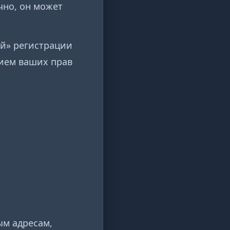
чно, он может
ой» регистрации
нием ваших прав
ым адресам,