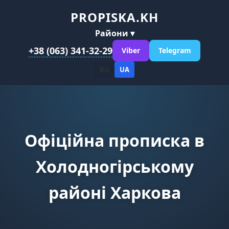
PROPISKA.KH
Райони ▾
+38 (063) 341-32-29
Viber
Telegram
RU
UA
Офіційна прописка в
Холодногірському
районі Харкова