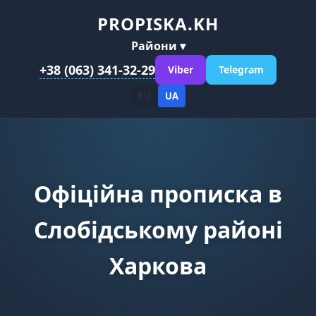
PROPISKA.KH
Райони ▾
+38 (063) 341-32-29
Viber
Telegram
RU
UA
Офіційна прописка в
Слобідському районі
Харкова